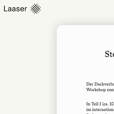
St
Der Dachverba
Workshop zum 
In Teil I (ca.
im internatio