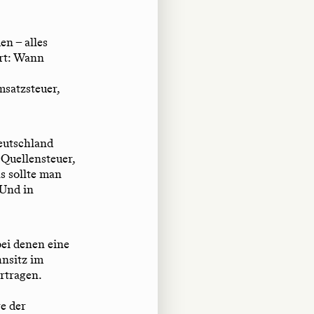
n – alles
ert: Wann
msatzsteuer,
eutschland
 Quellensteuer,
as sollte man
 Und in
bei denen eine
hnsitz im
rtragen.
e der