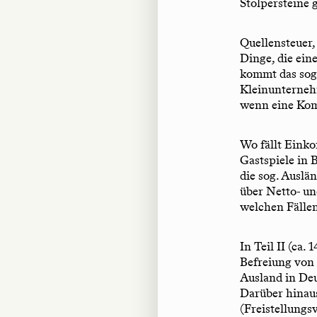
Stolpersteine 
Quellensteuer
Dinge, die ein
kommt das sog
Kleinunternehm
wenn eine Kom
Wo fällt Eink
Gastspiele in 
die sog. Auslä
über Netto- u
welchen Fällen
In Teil II (ca.
Befreiung von 
Ausland in De
Darüber hinau
(Freistellungs