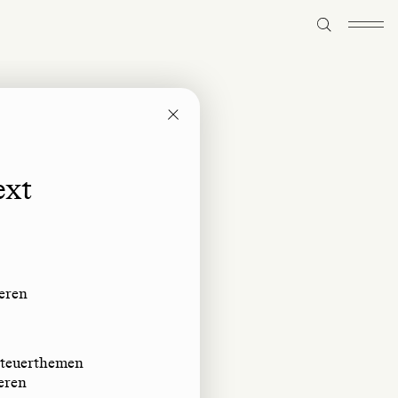
ext
teren
 Steuerthemen
eren