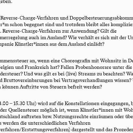
geben.
, Reverse-Charge-Verfahren und Doppelbesteuerungsabkomme
er*m schon begegnet sind und trotzdem bleibt alles komplizi
. Reverse-Charge-Verfahren zur Anwendung? Gilt die
erregelung auch im Ausland? Wie verhält es sich mit der U
panie Künstler*innen aus dem Ausland einlädt?
ommenssteuer an, wenn eine Choreografin mit Wohnsitz in D
Belgien und Frankreich hat? Fallen Probenhonorare unter die
ndersteuer? Und was gilt es bei (live) Streams zu beachten? W
nd Bruttovereinbarungen bei Vertragsverhandlungen wissen?
 können Auftritte von Steuern befreit werden?
 14.00 – 15.30 Uhr) wird auf die Konstellationen eingegangen, 
der Quellensteuer möglich ist, wenn Künstler*innen mit Wo
utschland auftreten bzw. Nutzungsrechte einräumen oder übe
s werden die unterschiedlichen Verfahren
verfahren/Erstattungsverfahren) dargestellt und das Prozeder