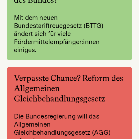
Mit dem neuen
Bundestariftreuegesetz (BTTG)
ändert sich für viele
Fördermittelempfänger:innen
einiges.
Verpasste Chance? Reform des
Allgemeinen
Gleichbehandlungsgesetz
Die Bundesregierung will das
Allgemeinen
Gleichbehandlungsgesetz (AGG)