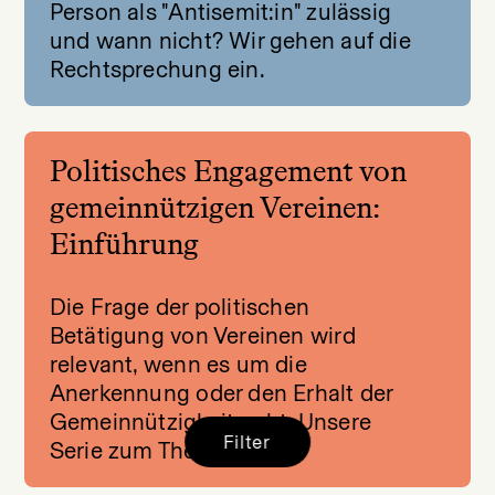
Person als "Antisemit:in" zulässig
und wann nicht? Wir gehen auf die
Rechtsprechung ein.
Politisches Engagement von
gemeinnützigen Vereinen:
Einführung
Die Frage der politischen
Betätigung von Vereinen wird
relevant, wenn es um die
Anerkennung oder den Erhalt der
Gemeinnützigkeit geht. Unsere
Filter
Serie zum Thema!