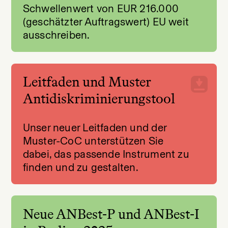
Schwellenwert von EUR 216.000
(geschätzter Auftragswert) EU weit
ausschreiben.
Leitfaden und Muster
Antidiskriminierungstool
Unser neuer Leitfaden und der
Muster-CoC unterstützen Sie
dabei, das passende Instrument zu
finden und zu gestalten.
Neue ANBest-P und ANBest-I