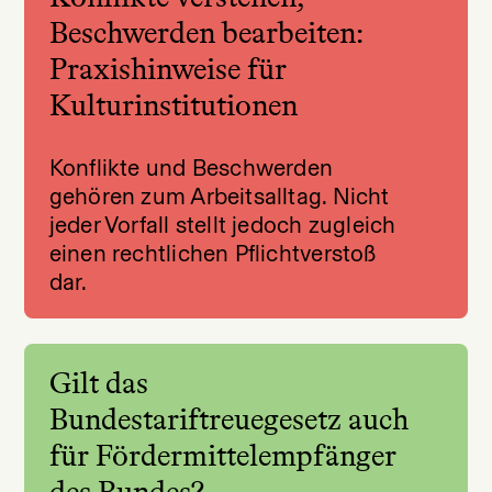
Beschwerden bearbeiten:
Praxishinweise für
Kulturinstitutionen
Konflikte und Beschwerden
gehören zum Arbeitsalltag. Nicht
jeder Vorfall stellt jedoch zugleich
einen rechtlichen Pflichtverstoß
dar.
Gilt das
Bundestariftreuegesetz auch
für Fördermittelempfänger
des Bundes?