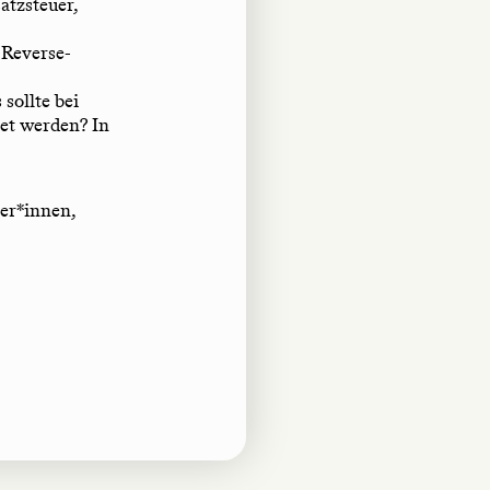
atzsteuer,
 Reverse-
sollte bei
et werden? In
ker*innen,