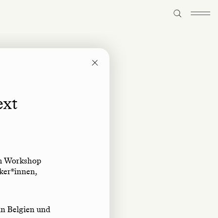
ext
m Workshop
iker*innen,
in Belgien und