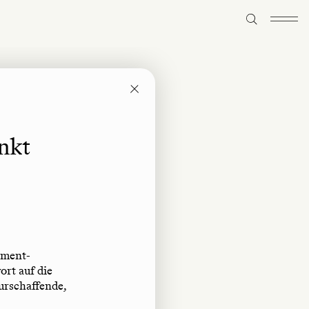
nkt
rment-
rt auf die
urschaffende,