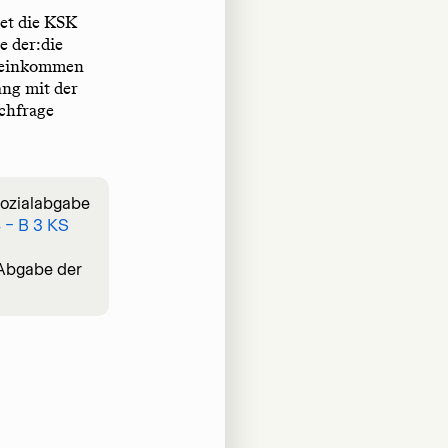
tet die KSK
e der:die
tseinkommen
ng mit der
achfrage
rsozialabgabe
4 – B 3 KS
 Abgabe der