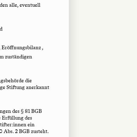
n alle, eventuell
nd
 Eröffnungsbilanz ,
om zuständigen
ungsbehörde die
ige Stiftung anerkannt
ungen des § 81 BGB
 Erfüllung des
tifter:innen ein
 Abs. 2 BGB zusteht.