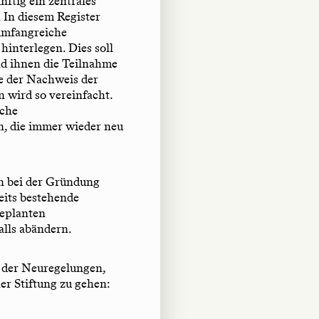
ftig ein zentrales
 In diesem Register
umfangreiche
hinterlegen. Dies soll
nd ihnen die Teilnahme
e der Nachweis der
 wird so vereinfacht.
iche
n, die immer wieder neu
on bei der Gründung
eits bestehende
geplanten
lls abändern.
 der Neuregelungen,
er Stiftung zu gehen: