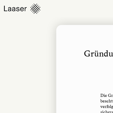
Gründun
Die Gr
beacht
verfol
sicher