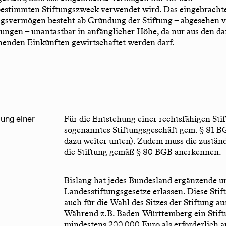
bestimmten Stiftungszweck verwendet wird. Das eingebracht
ngsvermögen besteht ab Gründung der Stiftung – abgesehen 
tungen – unantastbar in anfänglicher Höhe, da nur aus den da
henden Einkünften gewirtschaftet werden darf.
dung einer
Für die Entstehung einer rechtsfähigen Sti
sogenanntes Stiftungsgeschäft gem. § 81 BG
dazu weiter unten). Zudem muss die zustän
die Stiftung gemäß § 80 BGB anerkennen.
Bislang hat jedes Bundesland ergänzende u
Landesstiftungsgesetze erlassen. Diese Sti
auch für die Wahl des Sitzes der Stiftung a
Während z.B. Baden-Württemberg ein Stif
mindestens 200.000 Euro als erforderlich an