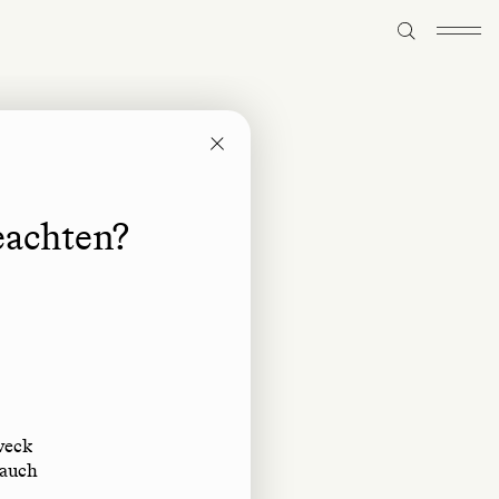
eachten?
weck
 auch