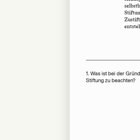
selbst
Stiftu
Zustif
entste
1. Was ist bei der Grün
Stiftung zu beachten?