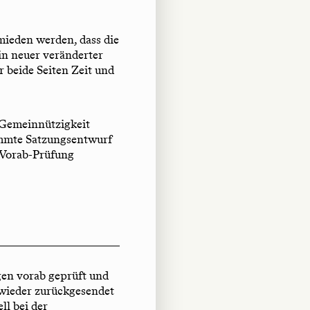
ieden werden, dass die
in neuer veränderter
r beide Seiten Zeit und
 Gemeinnützigkeit
timmte Satzungsentwurf
 Vorab-Prüfung
gen vorab geprüft und
 wieder zurückgesendet
ll bei der