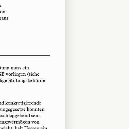
e
von
raus
ftung muss ein
B vorliegen (siehe
dige Stiftungsbehörde
nd konkretisierende
ftungsgesetze könnten
usschlaggebend sein.
tungsvermögen von
sieht, hält Hessen ein