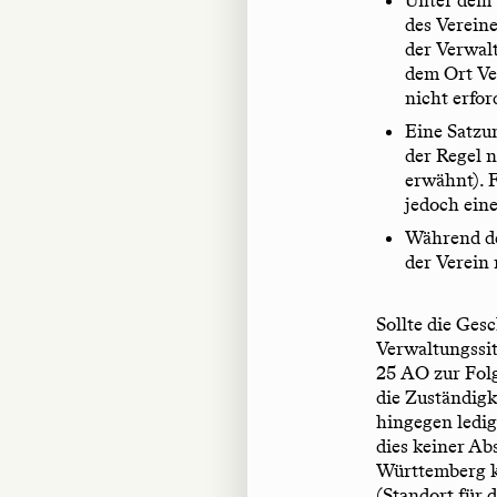
des Vereine
der Verwalt
dem Ort Ver
nicht erfor
Eine Satzu
der Regel 
erwähnt). 
jedoch ein
Während de
der Verein
Sollte die Ges
Verwaltungssit
25 AO zur Folg
die Zuständig
hingegen ledig
dies keiner A
Württemberg k
(Standort für 