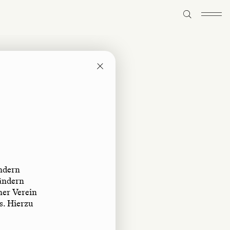
ndern
ländern
ner Verein
s. Hierzu