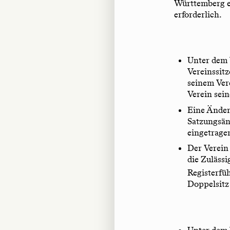
Württemberg e
erforderlich.
Unter dem 
Vereinssitz
seinem Vere
Verein sein
Eine Änder
Satzungsän
eingetrage
Der Verein
die Zuläss
Registerfü
Doppelsitz 
Unter dem 