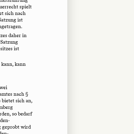
uerrecht spielt
et sich nach
Satzung ist
ingetragen.
zes daher in
 Satzung
itzes ist
 kann, kann
zwei
zamtes nach §
bietet sich an,
emberg
rden, so bedarf
aden-
g geprobt wird
den-