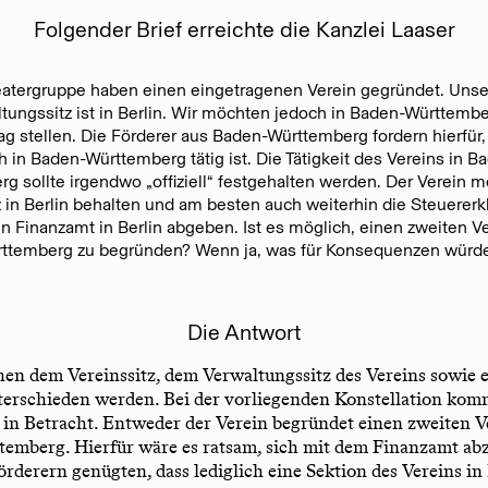
Folgender Brief erreichte die Kanzlei Laaser
eatergruppe haben einen eingetragenen Verein gegründet. Unser
tungssitz ist in Berlin. Wir möchten jedoch in Baden-Württemb
ag stellen. Die Förderer aus Baden-Württemberg fordern hierfür,
h in Baden-Württemberg tätig ist. Die Tätigkeit des Vereins in B
g sollte irgendwo „offiziell“ festgehalten werden. Der Verein 
z in Berlin behalten und am besten auch weiterhin die Steuerer
n Finanzamt in Berlin abgeben. Ist es möglich, einen zweiten Ve
ttemberg zu begründen? Wenn ja, was für Konsequenzen würde
Die Antwort
en dem Vereinssitz, dem Verwaltungssitz des Vereins sowie 
nterschieden werden. Bei der vorliegenden Konstellation ko
in Betracht. Entweder der Verein begründet einen zweiten V
temberg. Hierfür wäre es ratsam, sich mit dem Finanzamt a
Förderern genügten, dass lediglich eine Sektion des Vereins i