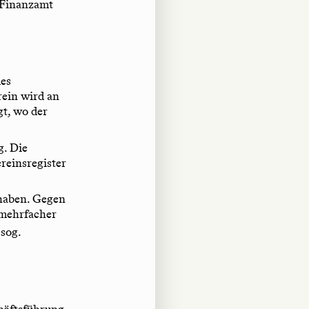
 Finanzamt
des
rein wird an
gt, wo der
g. Die
reinsregister
 haben. Gegen
 mehrfacher
 sog.
häftsführung