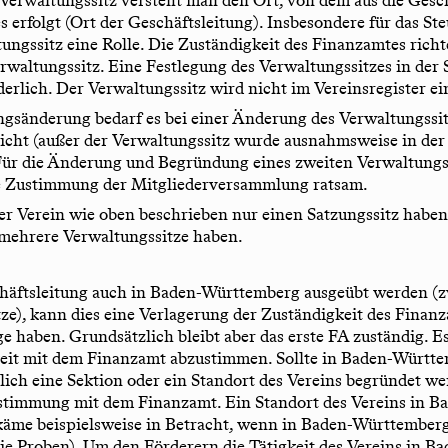
s erfolgt (Ort der Geschäftsleitung). Insbesondere für das Ste
ungssitz eine Rolle. Die Zuständigkeit des Finanzamtes richt
waltungssitz. Eine Festlegung des Verwaltungssitzes in der 
derlich. Der Verwaltungssitz wird nicht im Vereinsregister e
ngsänderung bedarf es bei einer Änderung des Verwaltungssit
nicht (außer der Verwaltungssitz wurde ausnahmsweise in der
Für die Änderung und Begründung eines zweiten Verwaltungss
e Zustimmung der Mitgliederversammlung ratsam.
r Verein wie oben beschrieben nur einen Satzungssitz haben
 mehrere Verwaltungssitze haben.
chäftsleitung auch in Baden-Württemberg ausgeübt werden (
ze), kann dies eine Verlagerung der Zuständigkeit des Finan
e haben. Grundsätzlich bleibt aber das erste FA zuständig. Es 
keit mit dem Finanzamt abzustimmen. Sollte in Baden-Württ
lich eine Sektion oder ein Standort des Vereins begründet we
bstimmung mit dem Finanzamt. Ein Standort des Vereins in B
äme beispielsweise in Betracht, wenn in Baden-Württember
die Proben). Um den Förderern die Tätigkeit des Vereins in Ba