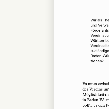
Wir als Th
und Verwal
Förderantr
Verein auc
Württember
Vereinssit
zuständige
Baden-Wür
ziehen?
Es muss zwisch
des Vereins u
Möglichkeiten 
in Baden-Würt
Sollte es den 