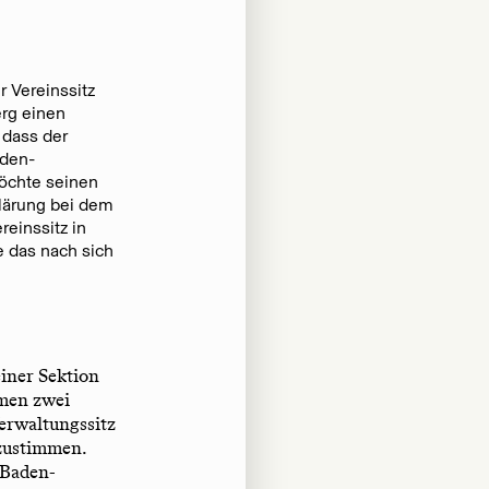
 Vereinssitz
erg einen
 dass der
aden-
möchte seinen
klärung bei dem
reinssitz in
 das nach sich
einer Sektion
mmen zwei
erwaltungssitz
bzustimmen.
n Baden-