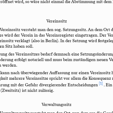
röffnet wird, so wäre nicht einmal die Abstimmung mit dem
Vereinssitz
Vereinssitz versteht man den sog. Satzungssitz. An dem Ort 
es wird der Verein in das Vereinsregister eingetragen. Der Ve
inssitz verklagt (also in Berlin). In der Satzung wird festgele
en Sitz haben soll.
ung des Vereinssitzes bedarf demnach eine Satzungsänderun
derung erfolgt notariell und muss beim zuständigen neuen Ve
n werden.
 kann nach überwiegender Auffassung nur einen Vereinssitz
igkeit mehrere Vereinssitze spricht vor allem die Konsequenz
1
hrung mit der Gefahr divergierender Entscheidungen
. Ein
(Zweitsitz) ist nicht zulässig.
Verwaltungssitz
Verwaltungssitz versteht man den Ort, von dem aus die Gesc