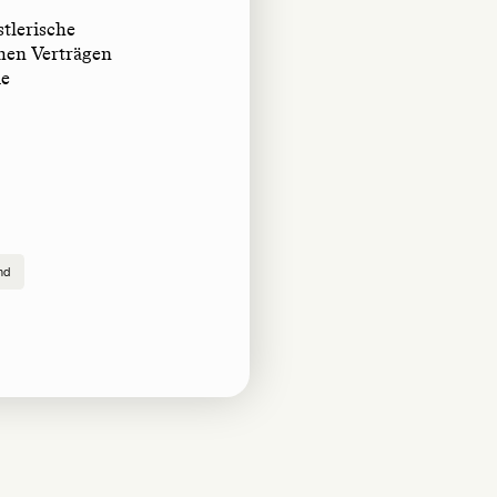
tlerische
hen Verträgen
ie
nd