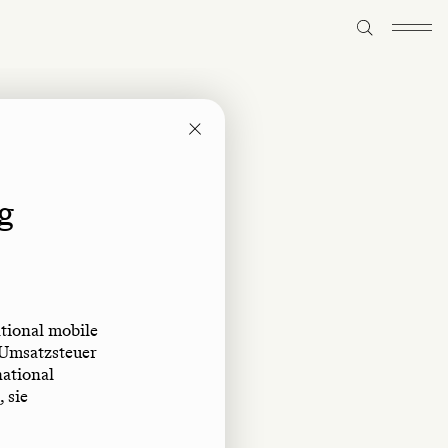
g
ational mobile
 Umsatzsteuer
ational
 sie