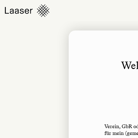
Wel
Verein, GbR o
für mein (gem