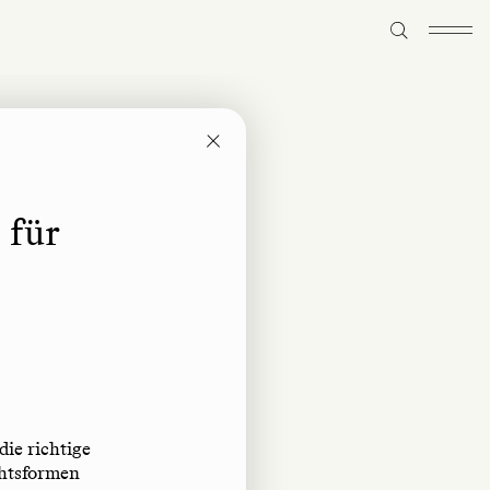
 für
ie richtige
chtsformen