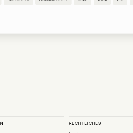
Rechtsformen
Gesellschaftsrecht
GmbH
Verein
GbR
ON
RECHTLICHES