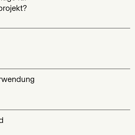
projekt?
erwendung
d