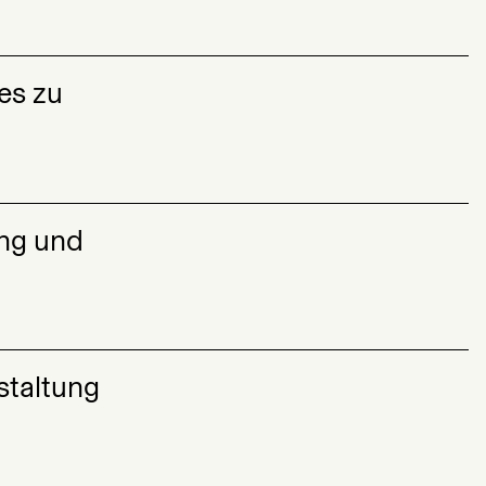
es zu
ung und
staltung