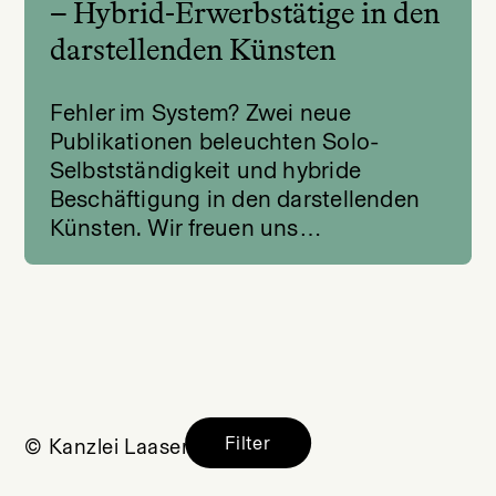
– Hybrid-Erwerbstätige in den
darstellenden Künsten
Fehler im System? Zwei neue
Publikationen beleuchten Solo-
Selbstständigkeit und hybride
Beschäftigung in den darstellenden
Künsten. Wir freuen uns…
Filter
© Kanzlei Laaser 2026