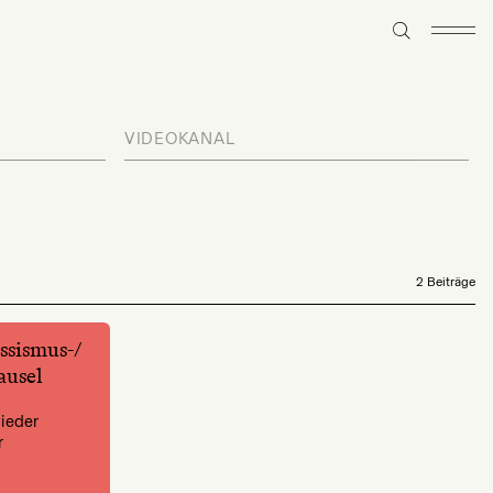
VIDEOKANAL
2 Beiträge
assismus-/
ausel
wieder
r