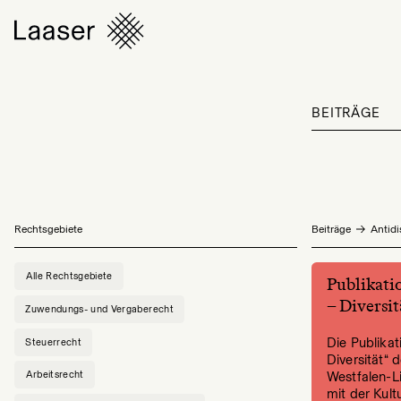
BEITRÄGE
Rechtsgebiete
Beiträge
Antidi
Alle Rechtsgebiete
Publikati
– Diversit
Zuwendungs- und Vergaberecht
Die Publikat
Steuerrecht
Diversität“
Arbeitsrecht
Westfalen-L
mit der Kult