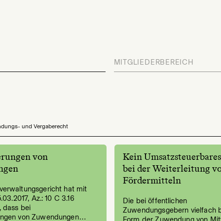
MITGLIEDERBEREICH
dungs- und Vergaberecht
erungen von
Kein Umsatzsteuerbares
ngen
bei der Weiterleitung v
Fördermitteln
erwaltungsgericht hat mit
.03.2017, Az.: 10 C 3.16
Die bei öffentlichen
 dass bei
Zuwendungsgebern vielfach b
ungen von Zuwendungen…
Form der Zuwendung von Mitt