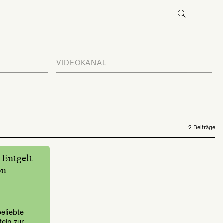
VIDEOKANAL
2 Beiträge
 Entgelt
on
eliebte
eln zur