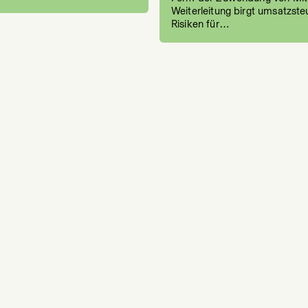
Weiterleitung birgt umsatzste
Risiken für…