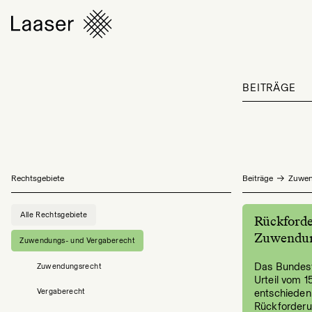
BEITRÄGE
Rechtsgebiete
Beiträge
Zuwen
Alle Rechtsgebiete
Rückford
Zuwendu
Zuwendungs- und Vergaberecht
Das Bundesv
Zuwendungsrecht
Urteil vom 15
Vergaberecht
entschieden,
Rückforder