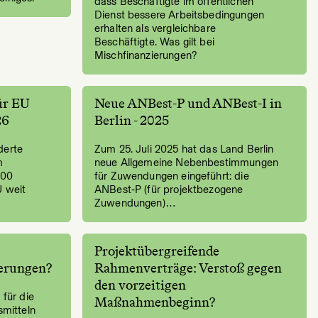
dass Beschäftigte im öffentlichen
Dienst bessere Arbeitsbedingungen
erhalten als vergleichbare
Beschäftigte. Was gilt bei
Mischfinanzierungen?
ür EU
Neue ANBest-P und ANBest-I in
26
Berlin - 2025
derte
Zum 25. Juli 2025 hat das Land Berlin
m
neue Allgemeine Nebenbestimmungen
000
für Zuwendungen eingeführt: die
U weit
ANBest‑P (für projektbezogene
Zuwendungen)…
Projektübergreifende
derungen?
Rahmenverträge: Verstoß gegen
den vorzeitigen
 für die
Maßnahmenbeginn?
mitteln