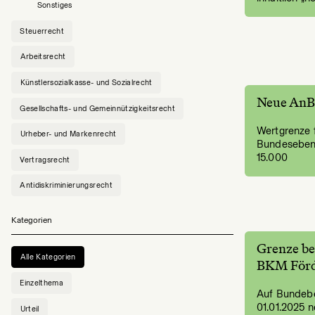
Sonstiges
Steuerrecht
Arbeitsrecht
Künstlersozialkasse- und Sozialrecht
Neue AnBe
Gesellschafts- und Gemeinnützigkeitsrecht
Wertgrenze f
Urheber- und Markenrecht
Bundeseben
15.000
Vertragsrecht
Antidiskriminierungsrecht
Kategorien
Grenze be
Alle Kategorien
BKM För
Einzelthema
Auf Bundebe
01.01.2025 n
Urteil