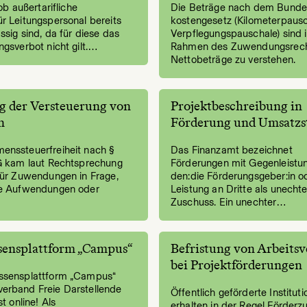
 ob außertarifliche
Die Beträge nach dem Bundes
r Leitungspersonal bereits
kosten­gesetz (Kilometer­pausc
ssig sind, da für diese das
Verpflegungs­pauschale) sind 
ngsverbot nicht gilt.…
Rahmen des Zuwendungs­rech
Nettobeträge zu verstehen.
g der Versteuerung von
Projektbeschreibung in
n
Förderung und Umsatzs
enssteuerfreiheit nach §
Das Finanzamt bezeichnet
tG kam laut Rechtsprechung
Förderungen mit Gegenleistu
für Zuwendungen in Frage,
den:die Förderungsgeber:in o
he Aufwendungen oder
Leistung an Dritte als unecht
Zuschuss. Ein unechter…
sensplattform „Campus“
Befristung von Arbeitsv
bei Projektförderungen
ssensplattform „Campus“
erband Freie Darstellende
Öffentlich geförderte Institut
st online! Als
erhalten in der Regel Förder