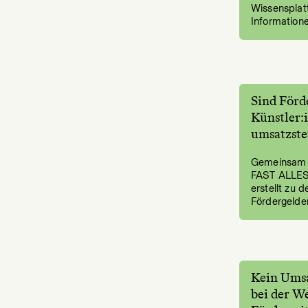
Wissensplat
Information
Sind Förd
Künstler:
umsatzste
Gemeinsam 
FAST ALLES 
erstellt zu 
Fördergelde
Kein Umsa
bei der W