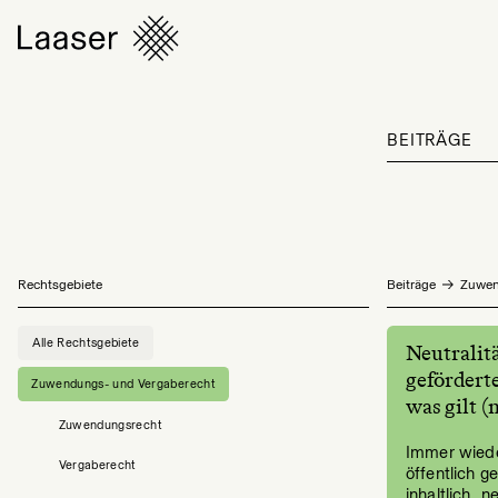
BEITRÄGE
Rechtsgebiete
Beiträge
Zuwen
Alle Rechtsgebiete
Neutralitä
gefördert
Zuwendungs- und Vergaberecht
was gilt (
Zuwendungsrecht
Immer wiede
Vergaberecht
öffentlich g
inhaltlich „ne