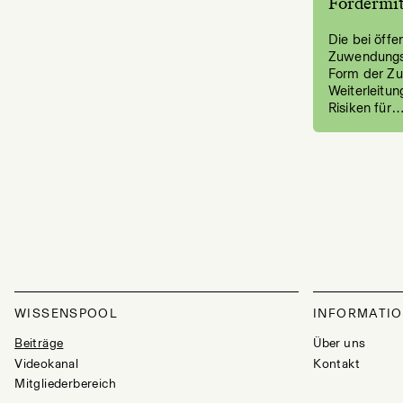
Fördermit
Die bei öffe
Zuwendungsg
Form der Zu
Weiterleitun
Risiken für
WISSENSPOOL
INFORMATI
Beiträge
Über uns
Videokanal
Kontakt
Mitgliederbereich