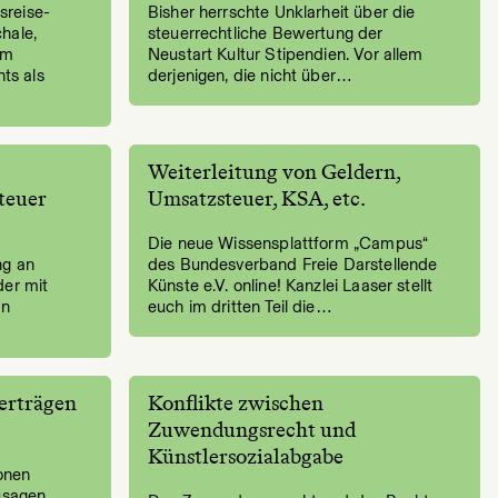
­reise­
Bisher herrschte Unklarheit über die
hale,
steuerrechtliche Bewertung der
im
Neustart Kultur Stipendien. Vor allem
ts als
derjenigen, die nicht über…
Weiterleitung von Geldern,
teuer
Umsatzsteuer, KSA, etc.
Die neue Wissensplattform „Campus“
ng an
des Bundesverband Freie Darstellende
der mit
Künste e.V. online! Kanzlei Laaser stellt
en
euch im dritten Teil die…
erträgen
Konflikte zwischen
Zuwendungsrecht und
Künstlersozialabgabe
ionen
zusagen