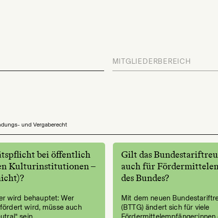
MITGLIEDERBEREICH
dungs- und Vergaberecht
tspflicht bei öffentlich
Gilt das Bundestariftre
en Kulturinstitutionen –
auch für Fördermittele
nicht)?
des Bundes?
r wird behauptet: Wer
Mit dem neuen Bundestariftr
efördert wird, müsse auch
(BTTG) ändert sich für viele
utral“ sein.
Fördermittelempfänger:innen 