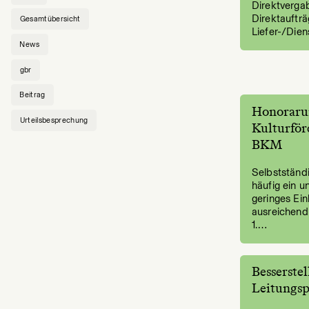
Direktvergab
Direktauftr
Gesamtübersicht
Liefer-/Die
News
gbr
Beitrag
Honoraru
Urteilsbesprechung
Kulturför
BKM
Selbstständi
häufig ein u
geringes Ei
ausreichend
1.…
Besserste
Leitungs