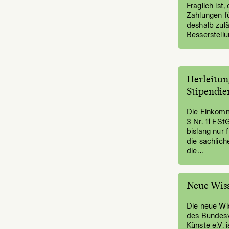
Fraglich ist,
Zahlungen fü
deshalb zulä
Besserstellu
Herleitun
Stipendie
Die Einkomm
3 Nr. 11 ES
bislang nur 
die sachlic
die…
Neue Wis
Die neue Wi
des Bundesv
Künste e.V. i