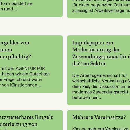
tform bündelt sie
für einen begrenzten Zeitrau
en rund…
zulässig ist Arbeitsverträge 
ergelder von
Impulspapier zur
innen
Modernisierung der
uerpflichtig?
Zuwendungspraxis für 
dritten Sektor
mit der AGENTUR FÜR
haben wir ein Gutachten
Die Arbeitsgemeinschaft für
der Frage, ob und wann
wirtschaftliche Verwaltung e.V
r von Künstler:innen…
dem Ziel, die Diskussion um e
modernes Zuwendungsrecht 
befördern ein…
tzsteuerbares Entgelt
Mehrere Vereinssitze?
eiterleitung von
Können mehrere Vereinssitze