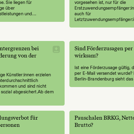
e. Sie liegen für
vorgesehen ist, nur für die
äge über
Erstzuwendungsempfänger:in
nstleistungen und…
auch für
Letztzuwendungsempfänger:i
ntergrenzen bei
Sind Förderzusagen per
derung von der
wirksam?
Ist eine Förderzusage gültig, d
per E-Mail versendet wurde
ge Künstler:innen erzielen
Berlin-Brandenburg sieht das 
nterdurchschnittlich
nkommen und sind nicht
 sozial abgesichert.Ab dem
llungsverbot für
Pauschalen BRKG, Nett
personen
Brutto?