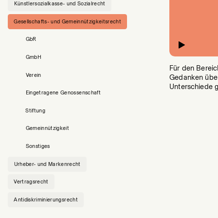
Künstlersozialkasse- und Sozialrecht
Gesellschafts- und Gemeinnützigkeitsrecht
GbR
GmbH
Für den Bereic
Verein
Gedanken über
Unterschiede 
Eingetragene Genossenschaft
Stiftung
Gemeinnützigkeit
Sonstiges
Urheber- und Markenrecht
Vertragsrecht
Antidiskriminierungsrecht