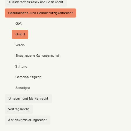
Künstlersozialkasse- und Sozialrecht
Gesellschafts- und Gemeinnützigkeitsrecht
GbR
GmbH
Verein
Eingetragene Genossenschaft
Stiftung
Gemeinnützigkeit
Sonstiges
Urheber- und Markenrecht
Vertragsrecht
Antidiskriminierungsrecht