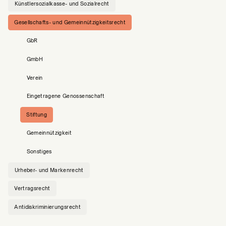
Künstlersozialkasse- und Sozialrecht
Gesellschafts- und Gemeinnützigkeitsrecht
GbR
GmbH
Verein
Eingetragene Genossenschaft
Stiftung
Gemeinnützigkeit
Sonstiges
Urheber- und Markenrecht
Vertragsrecht
Antidiskriminierungsrecht