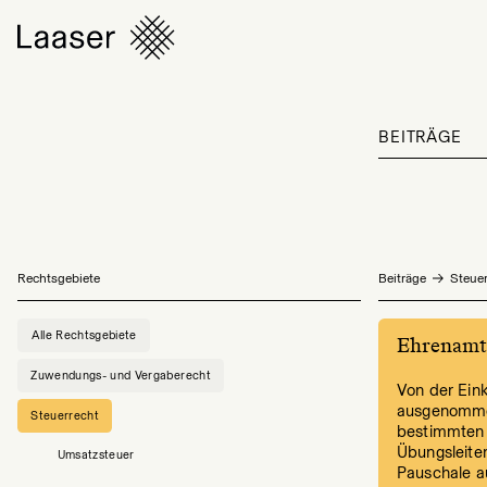
BEITRÄGE
Rechtsgebiete
Beiträge
Steuer
Alle Rechtsgebiete
Ehrenamt 
Zuwendungs- und Vergaberecht
Von der Ei
ausgenommen
Steuerrecht
bestimmten 
Übungsleite
Umsatzsteuer
Pauschale au