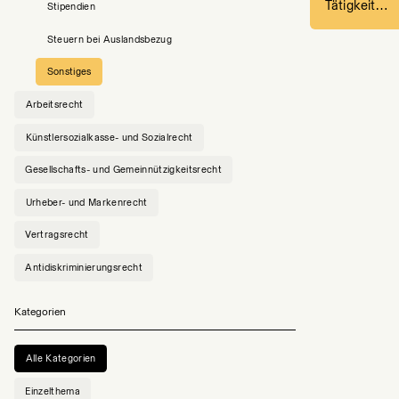
Tätigkeit…
Stipendien
Steuern bei Auslandsbezug
Sonstiges
Arbeitsrecht
Künstlersozialkasse- und Sozialrecht
Gesellschafts- und Gemeinnützigkeitsrecht
Urheber- und Markenrecht
Vertragsrecht
Antidiskriminierungsrecht
Kategorien
Alle Kategorien
Einzelthema