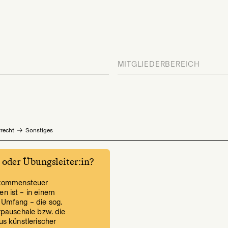
MITGLIEDERBEREICH
recht
Sonstiges
oder Übungsleiter:in?
nkommensteuer
 ist – in einem
Umfang – die sog.
rpauschale bzw. die
s künstlerischer