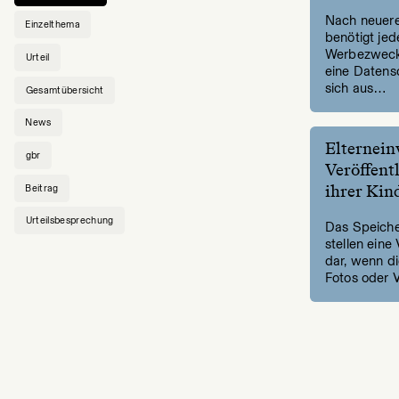
Nach neuer
Einzelthema
benötigt jed
Werbezweck
Urteil
eine Datensc
sich aus…
Gesamtübersicht
News
Elternein
gbr
Veröffent
ihrer Kin
Beitrag
Urteilsbesprechung
Das Speiche
stellen eine
dar, wenn di
Fotos oder 