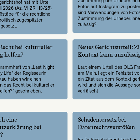
Zustimmung der Urheber:inn
richtshof hat mit Urteil
Fotos auf Instagram zu poste
l 2026 (Az. VI ZR 113/25)
sind Verwendungen von Foto
stäbe für die rechtliche
Zustimmung der Urheber:inn
litisch zugespitzter
zulässig?
gesetzt.
Recht bei kultureller
Neues Gerichtsurteil: Z
g helfen?
Kontext kann unzulässig
grammheft von „Last Night
Laut einem Urteil des OLG Fr
 Life” der Regisseurin
am Main, liegt ein Fehlzitat v
kau haben wir einen
ein Zitat aus dem Kontext ger
n das Recht bei kultureller
wird und sich die Aussage so
elfen?“ geschrieben.
verfälscht.
ch eine
Schadensersatz bei
tzerklärung bei
Datenrechtsverstößen
?
Im Datenschutzrecht gibt es 