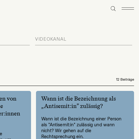
VIDEOKANAL
12 Beiträge
en von
Wann ist die Bezeichnung als
ne
„Antisemit:in” zulässig?
r:innen
Wann ist die Bezeichnung einer Person
als "Antisemit:in" zulässig und wann
nicht? Wir gehen auf die
ie
Rechtsprechung ein.