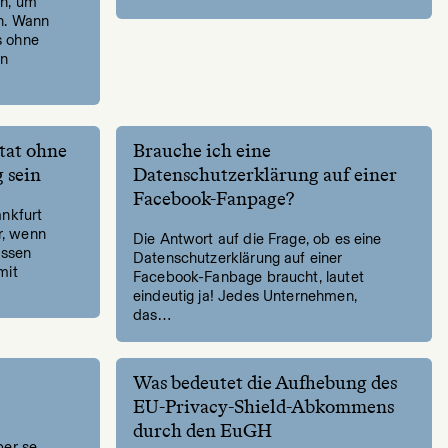
en, um
n. Wann
s ohne
en
itat ohne
Brauche ich eine
 sein
Datenschutzerklärung auf einer
Facebook-Fanpage?
ankfurt
or, wenn
Die Antwort auf die Frage, ob es eine
issen
Datenschutzerklärung auf einer
mit
Facebook-Fanbage braucht, lautet
eindeutig ja! Jedes Unternehmen,
das…
Was bedeutet die Aufhebung des
EU-Privacy-Shield-Abkommens
durch den EuGH
per se