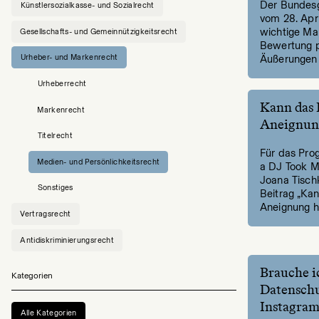
Der Bundesge
Künstlersozialkasse- und Sozialrecht
vom 28. Apri
wichtige Maß
Gesellschafts- und Gemeinnützigkeitsrecht
Bewertung po
Urheber- und Markenrecht
Äußerungen 
Urheberrecht
Kann das 
Markenrecht
Aneignun
Titelrecht
Für das Pro
Medien- und Persönlichkeitsrecht
a DJ Took My
Joana Tisch
Sonstiges
Beitrag „Kan
Aneignung h
Vertragsrecht
Antidiskriminierungsrecht
Brauche i
Kategorien
Datenschu
Instagram
Alle Kategorien