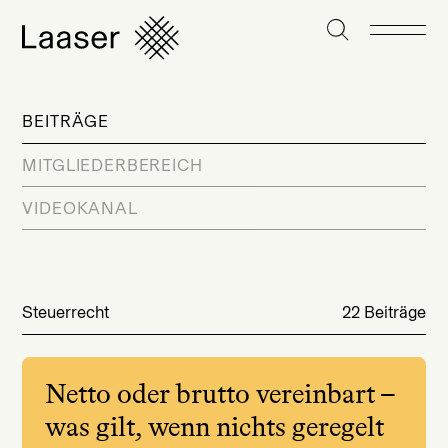
BEITRÄGE
MITGLIEDERBEREICH
VIDEOKANAL
Steuerrecht
22 Beiträge
Netto oder brutto vereinbart –
was gilt, wenn nichts geregelt