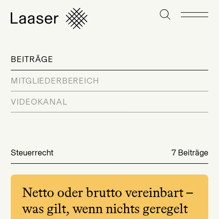
BEITRÄGE
MITGLIEDERBEREICH
VIDEOKANAL
Steuerrecht
7 Beiträge
Netto oder brutto vereinbart –
was gilt, wenn nichts geregelt