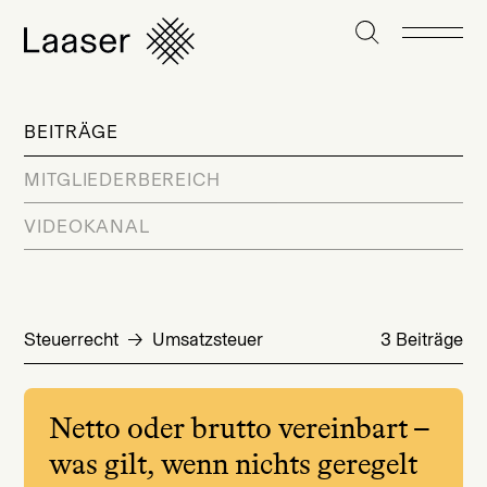
BEITRÄGE
MITGLIEDERBEREICH
VIDEOKANAL
Steuerrecht
Umsatzsteuer
3 Beiträge
Netto oder brutto vereinbart –
was gilt, wenn nichts geregelt