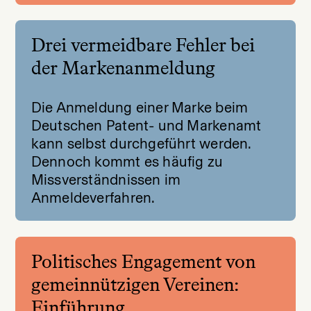
Drei vermeidbare Fehler bei
der Markenanmeldung
Die Anmeldung einer Marke beim
Deutschen Patent- und Markenamt
kann selbst durchgeführt werden.
Dennoch kommt es häufig zu
Missverständnissen im
Anmeldeverfahren.
Politisches Engagement von
gemeinnützigen Vereinen:
Einführung