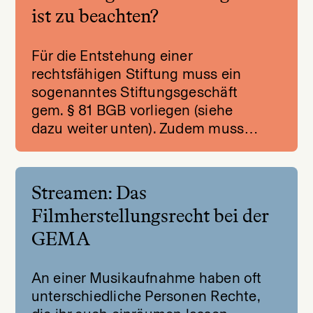
ist zu beachten?
Für die Entstehung einer
rechtsfähigen Stiftung muss ein
sogenanntes Stiftungsgeschäft
gem. § 81 BGB vorliegen (siehe
dazu weiter unten). Zudem muss…
Streamen: Das
Filmherstellungsrecht bei der
GEMA
An einer Musikaufnahme haben oft
unterschiedliche Personen Rechte,