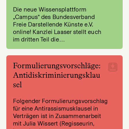
Die neue Wissensplattform
„Campus“ des Bundesverband
Freie Darstellende Künste e.V.
online! Kanzlei Laaser stellt euch
im dritten Teil die…
Formulierungsvorschläge:
Antidiskriminierungsklau
sel
Folgender Formulierungsvorschlag
für eine Antirassismusklausel in
Verträgen ist in Zusammenarbeit
mit Julia Wissert (Regisseurin,