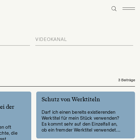
VIDEOKANAL
3 Beiträge
Schutz von Werktiteln
ei der
Darf ich einen bereits existierenden
Werktitel für mein Stück verwenden?
Es kommt sehr auf den Einzelfall an,
n oft
ob ein fremder Werktitel verwendet…
chte, die
sst.