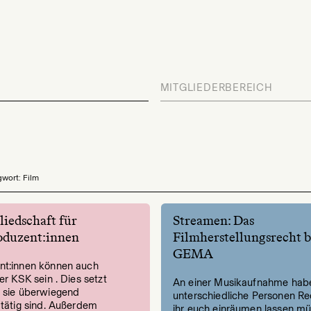
MITGLIEDERBEREICH
wort: Film
iedschaft für
Streamen: Das
oduzent:innen
Filmherstellungsrecht b
GEMA
nt:innen können auch
der KSK sein . Dies setzt
An einer Musikaufnahme habe
s sie überwiegend
unterschiedliche Personen Re
 tätig sind. Außerdem
ihr euch einräumen lassen mü