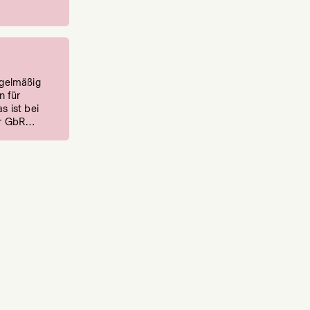
egelmäßig
n für
s ist bei
ner GbR…