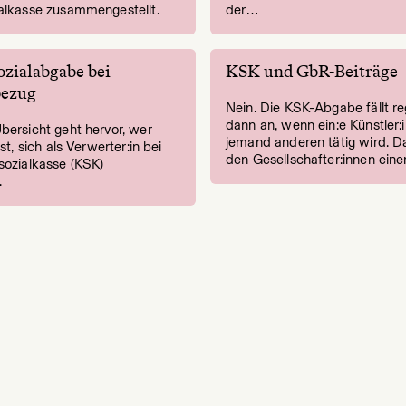
ialkasse zusammengestellt.
der…
ozialabgabe bei
KSK und GbR-Beiträge
bezug
Nein. Die KSK-Abgabe fällt r
dann an, wenn ein:e Künstler:i
bersicht geht hervor, wer
jemand anderen tätig wird. Da
ist, sich als Verwerter:in bei
den Gesellschafter:innen ei
sozialkasse (KSK)
.