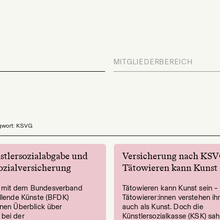
MITGLIEDERBEREICH
gwort: KSVG
tlersozialabgabe und
Versicherung nach KS
ozialversicherung
Tätowieren kann Kunst 
mit dem Bundesverband
Tätowieren kann Kunst sein – 
ellende Künste (BFDK)
Tätowierer:innen verstehen ih
inen Überblick über
auch als Kunst. Doch die
bei der
Künstlersozialkasse (KSK) sah