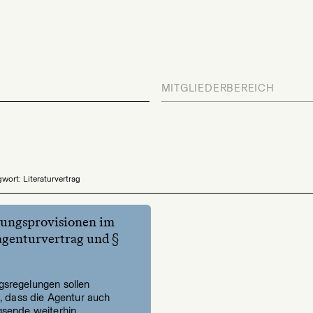
MITGLIEDERBEREICH
wort: Literaturvertrag
ungsprovisionen im
agenturvertrag und §
sregelungen sollen
n, dass die Agentur auch
gsende weiterhin