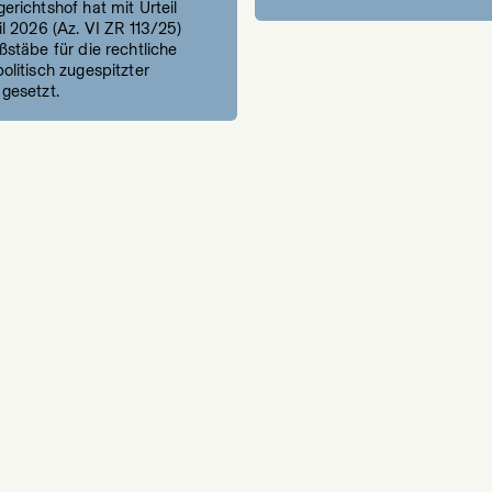
richtshof hat mit Urteil
l 2026 (Az. VI ZR 113/25)
stäbe für die rechtliche
litisch zugespitzter
gesetzt.