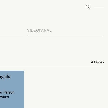
VIDEOKANAL
2 Beiträge
g als
er Person
d wann